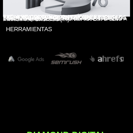
TABLA DE CONTENIDOS ARTÍCULOS RELACIONADOS QUE TE PUEDEN INTERESAR ¿CÓMO CREAR UN CLIENTE IDEAL? EJEMPLOS Y PLANTILLAS TOFU, MOFU, BOFU – EJEMPLOS Y SIGNIFICADO TIPOS DE TRÁFICO – TEMPERATURAS – CUSTOMER JOURNEY ¿QUÉ ES UN FUNNEL O EMBUDO DE CONVERSIÓN? TODO LO QUE NECESITAS CONOCER. VAMOS A COMENZAR DESDE EL PRINCIPIO. ESTO SON PRINCIPIOS BÁSICOS […]
HERRAMIENTAS