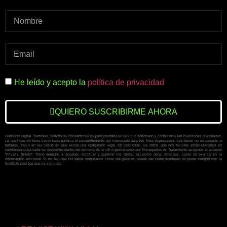
He leído y acepto la
política de privacidad
QUIERO SUSCRIBIRME AHORA
Diamond Digital Trafficker, solicita su consentimiento para prestarle el servicio solicitado y contestar a las cuestiones planteadas.
La legitimación tiene como base jurídica el consentimiento del interesado para los fines expresados. Los datos no se cederán a
terceros, salvo en los casos en que exista una obligación legal. En todo caso, los datos que nos facilitas están ubicados en
servidores cuya sede se encuentra dentro del territorio de la UE o gestionados por Encargados de Tratamiento acogidos al acuerdo
“Privacy Shield”. Tiene derecho a acceder, rectificar y suprimir los datos, así como otros derechos, como se explica en la
información adicional. Si no facilitas los datos solicitados como obligatorios, puede dar como resultado no poder cumplir con la
finalidad para los que se solicitan.